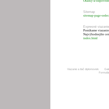
Otazky-a-odpovede
Sitemap
sitemap-page-order
Expresné viazanie
Ponúkame viazanie 
Najvýhodnejšie cen
index.html
Viazanie a tlač diplomoviek
Gal
Formulár