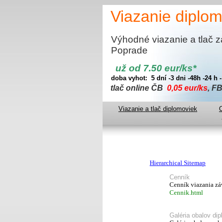
Viazanie dip
Výhodné viazanie a tlač 
Poprade
už od 7.50 eur/ks*
doba
vyhot: 5 dní -3 dni -48h -24 h -
tlač online ČB
0,05 eur/ks
, F
Viazanie a tlač diplomoviek
Hierarchical Sitemap
Cenník
Cenník viazania záve
Cennik.html
Galéria obalov di