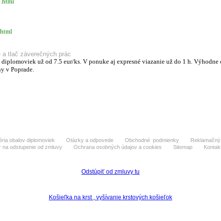
.html
.html
 a tlač záverečných prác
diplomoviek už od 7.5 eur/ks. V ponuke aj expresné viazanie už do 1 h. Výhodne c
y v Poprade.
éria obalov diplomoviek
Otázky a odpovede
Obchodné podmienky
Reklamačný 
 na odstupenie od zmluvy
Ochrana osobných údajov a cookies
Sitemap
Kontak
Odstúpiť od zmluvy tu
Košieľka na krst , vyšívanie krstových košieľok