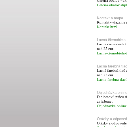
Galéria obalov - u
Galeria-obalov-di
Kontakt a mapa
Kontakt - viazanie 
Kontakt.html
Lacná čiernobiela 
Lacná čiernobiela t
nad 25 eur.
Lacna-ciernobiela-t
Lacná farebná tla
Lacná farebná tlač 
nad 25 eur.
Lacna-farebna-tlac
Objednávka onlin
Diplomovú prácu si
zviažeme .
Objednavka-online
Otázky a odpove
Otázky a odpovede k