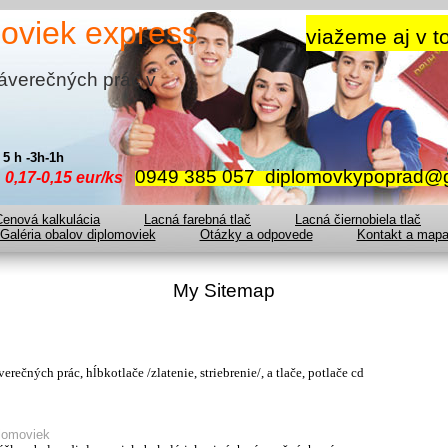
lomoviek express
viažeme aj v t
záverečných prác v
 5 h -3h-1h
0949 385 057 diplomovkypoprad@
B
0,17-0,15 eur/ks
Cenová kalkulácia
Lacná farebná tlač
Lacná čiernobiela tlač
Galéria obalov diplomoviek
Otázky a odpovede
Kontakt a map
My Sitemap
rečných prác, hĺbkotlače /zlatenie, striebrenie/, a tlače, potlače cd
plomoviek