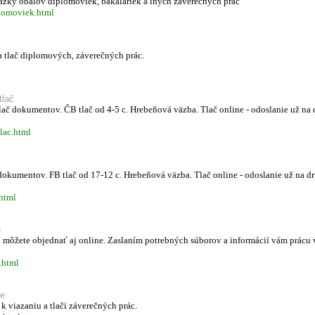
kážky obalov diplomoviek, bakaláriek a iných záverečných prác
plomoviek.html
a tlač diplomových, záverečných prác.
tlač
lač dokumentov. ČB tlač od 4-5 c. Hrebeňová väzba. Tlač online - odoslanie už na 
lac.html
č
dokumentov. FB tlač od 17-12 c. Hrebeňová väzba. Tlač online - odoslanie už na dr
.html
e
 môžete objednať aj online. Zaslaním potrebných súborov a informácií vám prácu 
.html
de
 viazaniu a tlači záverečných prác.