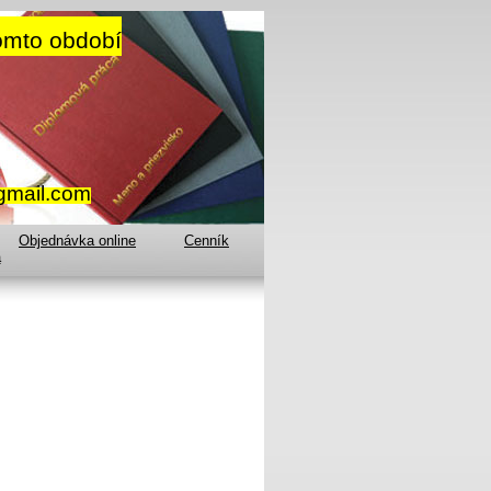
omto období
gmail.com
Objednávka online
Cenník
a